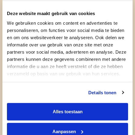
discriminerende uitlatingen, in welke vorm dan ook,
worden niet getolereerd.
Deze website maakt gebruik van cookies
Ongewenste intimiteiten worden niet
We gebruiken cookies om content en advertenties te
getolereerd.
personaliseren, om functies voor social media te bieden
Personen die onder invloed zijn van drank of drugs
wordt de toegang geweigerd.
en om ons websiteverkeer te analyseren. Ook delen we
Het is verboden dieren mee naar binnen te
informatie over uw gebruik van onze site met onze
nemen.
partners voor social media, adverteren en analyse. Deze
Bij overtredingen en misdrijven wordt de politie
partners kunnen deze gegevens combineren met andere
ingeschakeld. Wanneer je klachten hebt, van welke
informatie die u aan ze heeft verstrekt of die ze hebben
aard ook, kun je die schriftelijk bij de directie van
verzameld op basis van uw gebruik van hun services.
Victorie melden. Klachten dienen binnen 5
werkdagen na het moment van ontstaan te worden
gemeld. Daarna vervalt je klachtrecht. Binnen 14
Details tonen
dagen ontvang je een schriftelijke reactie.
Binnen Victorie zijn alle landelijke regels met
betrekking tot alcoholverstrekking, rookbeleid en
Alles toestaan
legitimatieplicht van kracht.
Etenswaren, drank, blik, glazen en bekers
mogen niet mee naar binnen of naar buiten worden
Aanpassen
genomen.