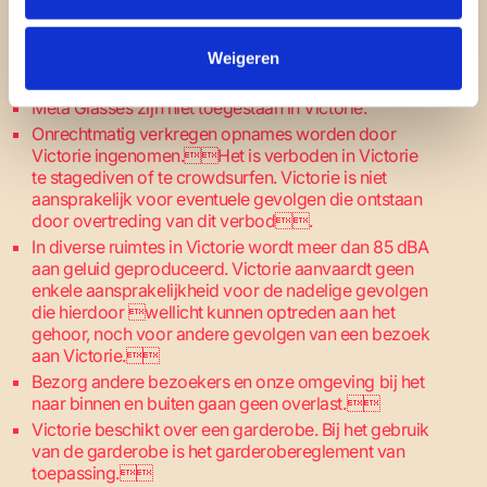
(Semi-)professionele foto-, film- en
geluidsapparatuur mag niet mee naar binnen
Weigeren
worden genomen, tenzij schriftelijke toestemming is
aangevraagd en verleend.
Meta Glasses zijn niet toegestaan in Victorie.
Onrechtmatig verkregen opnames worden door
Victorie ingenomen.Het is verboden in Victorie
te stagediven of te crowdsurfen. Victorie is niet
aansprakelijk voor eventuele gevolgen die ontstaan
door overtreding van dit verbod.
In diverse ruimtes in Victorie wordt meer dan 85 dBA
aan geluid geproduceerd. Victorie aanvaardt geen
enkele aansprakelijkheid voor de nadelige gevolgen
die hierdoor wellicht kunnen optreden aan het
gehoor, noch voor andere gevolgen van een bezoek
aan Victorie.
Bezorg andere bezoekers en onze omgeving bij het
naar binnen en buiten gaan geen overlast.
Victorie beschikt over een garderobe. Bij het gebruik
van de garderobe is het garderobereglement van
toepassing.