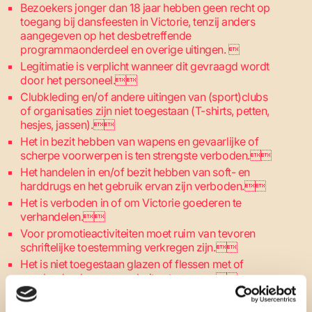
Bezoekers jonger dan 18 jaar hebben geen recht op
toegang bij dansfeesten in Victorie, tenzij anders
aangegeven op het desbetreffende
programmaonderdeel en overige uitingen. 
Legitimatie is verplicht wanneer dit gevraagd wordt
door het personeel.
Clubkleding en/of andere uitingen van (sport)clubs
of organisaties zijn niet toegestaan (T-shirts, petten,
hesjes, jassen).
Het in bezit hebben van wapens en gevaarlijke of
scherpe voorwerpen is ten strengste verboden.
Het handelen in en/of bezit hebben van soft- en
harddrugs en het gebruik ervan zijn verboden.
Het is verboden in of om Victorie goederen te
verhandelen.
Voor promotieactiviteiten moet ruim van tevoren
schriftelijke toestemming verkregen zijn.
Het is niet toegestaan glazen of flessen met of
zonder drank mee naar buiten te nemen.
Agressie of hinderlijk gedrag wordt niet getolereerd.
Racistische, seksistische, beledigende en/of