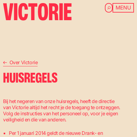
MENU
ROOFTOP 
JONGEREN
OV
Ga naar de inhoud
NALATE
Over Victorie
HUISREGELS
Bij het negeren van onze huisregels, heeft de directie
van Victorie altijd het recht je de toegang te ontzeggen.
Volg de instructies van het personeel op, voor je eigen
BEZ
veiligheid en die van anderen.
Per 1 januari 2014 geldt de nieuwe Drank- en