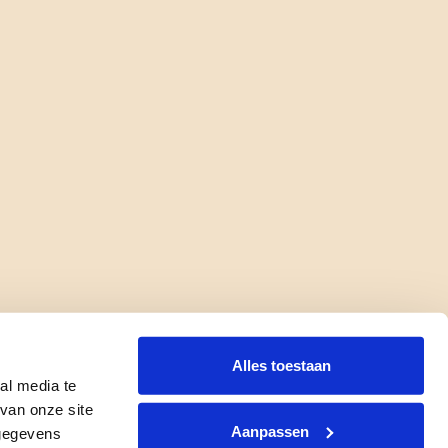
Alles toestaan
al media te
van onze site
Aanpassen
 gegevens