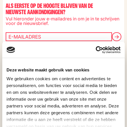
Ga naar de inhoud
ALS EERSTE OP DE HOOGTE BLIJVEN VAN DE
MENU
NIEUWSTE AANKONDIGINGEN?
ROOFTOP 
Vul hieronder jouw e-mailadres in om je in te schrijven
voor de nieuwsbrief.
JONGEREN
OV
NALATE
Instagram
Pettemerstraat 5
Youtube
1823 CW
Deze website maakt gebruik van cookies
Tiktok
Alkmaar
We gebruiken cookies om content en advertenties te
Facebook
072 303 37 00
personaliseren, om functies voor social media te bieden
en om ons websiteverkeer te analyseren. Ook delen we
informatie over uw gebruik van onze site met onze
partners voor social media, adverteren en analyse. Deze
BEZ
partners kunnen deze gegevens combineren met andere
informatie die u aan ze heeft verstrekt of die ze hebben
Privacy
Design & Code by
Lava
verzameld op basis van uw gebruik van hun services.