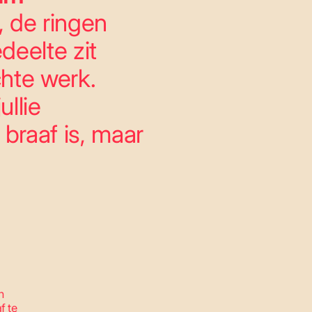
, de ringen
edeelte zit
chte werk.
ullie
 braaf is, maar
n
f te