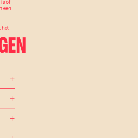
 is of
en een
k het
AGEN