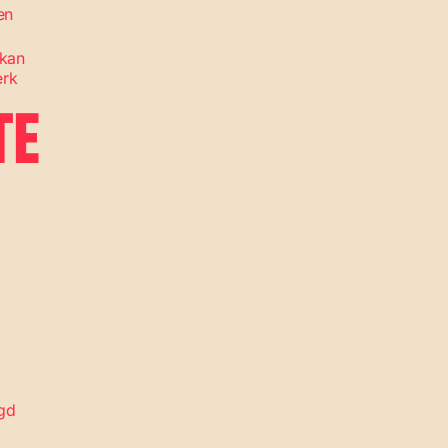
en
 kan
erk
TE
rgd