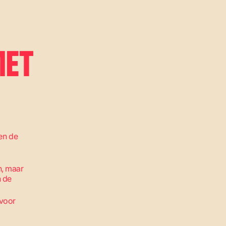
MET
den de
n, maar
n de
voor