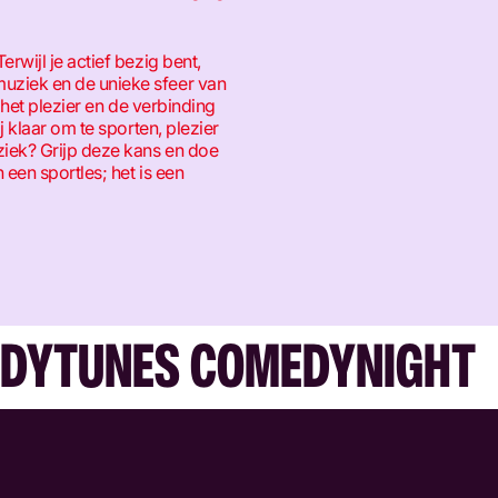
rwijl je actief bezig bent,
ziek en de unieke sfeer van
, het plezier en de verbinding
j klaar om te sporten, plezier
ziek? Grijp deze kans en doe
een sportles; het is een
DYTUNES COMEDYNIGHT