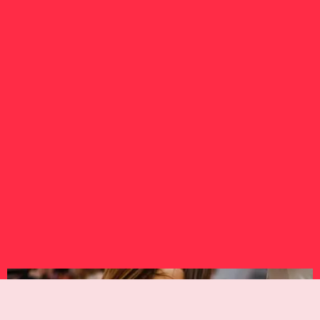
VICFIT
TICKETS