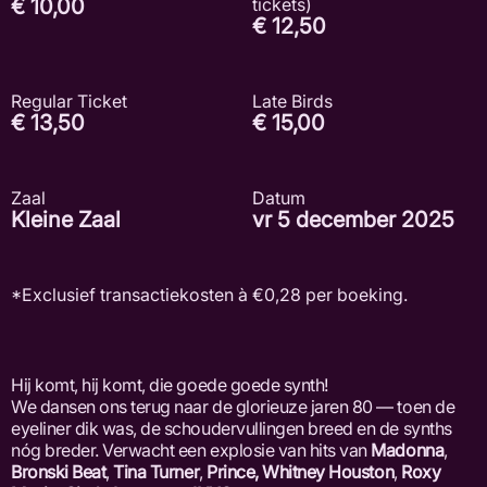
€ 10,00
tickets)
€ 12,50
Regular Ticket
Late Birds
€ 13,50
€ 15,00
Zaal
Datum
Kleine Zaal
vr 5 december 2025
*Exclusief transactiekosten à €0,28 per boeking.
Hij komt, hij komt, die goede goede synth!
We dansen ons terug naar de glorieuze jaren 80 — toen de
eyeliner dik was, de schoudervullingen breed en de synths
nóg breder. Verwacht een explosie van hits van
Madonna
,
Bronski Beat
,
Tina Turner
,
Prince
, Whitney Houston
,
Roxy