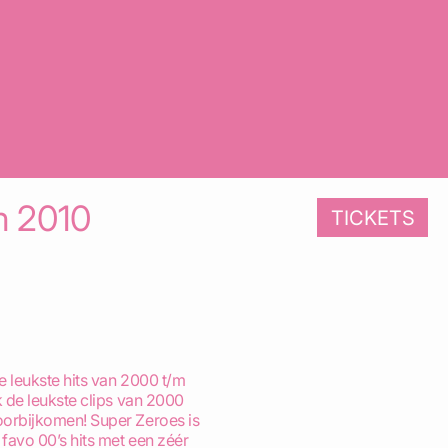
m 2010
TICKETS
e leukste hits van 2000 t/m
k de leukste clips van 2000
oorbijkomen! Super Zeroes is
 favo 00’s hits met een zéér