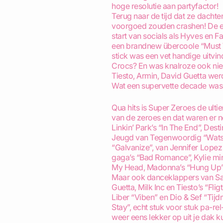
hoge resolutie aan partyfactor!
Terug naar de tijd dat ze dachte
voorgoed zouden crashen! De ee
start van socials als Hyves en 
een brandnew übercoole “Must 
stick was een vet handige uitvindi
Crocs? En was knalroze ook niet j
Tiesto, Armin, David Guetta wer
Wat een supervette decade was h
Qua hits is Super Zeroes de ulti
van de zeroes en dat waren er n
Linkin’ Park’s “In The End”, Desti
Jeugd van Tegenwoordig “Watsk
“Galvanize”, van Jennifer Lopez
gaga’s “Bad Romance”, Kylie mi
My Head, Madonna’s “Hung Up”, C
Maar ook danceklappers van Saf
Guetta, Milk Inc en Tiesto’s “Fli
Liber “Viben” en Dio & Sef “Tijd
Stay”, echt stuk voor stuk pa-rel
weer eens lekker op uit je dak k