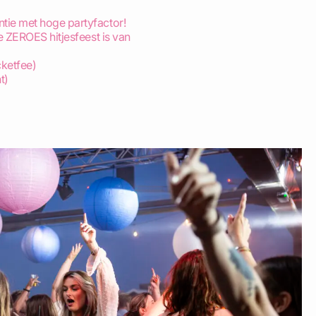
ie met hoge partyfactor!
e ZEROES hitjesfeest is van
icketfee)
t)