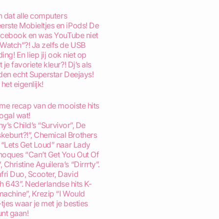
n dat alle computers
rste Mobieltjes en iPods! De
Facebook en was YouTube niet
Watch”?! Ja zelfs de USB
ng! En liep jij ook niet op
e favoriete kleur?! Dj’s als
den echt Superstar Deejays!
et eigenlijk!
eme recap van de mooiste hits
ogal wat!
ny’s Child’s “Survivor”, De
eburt?!”, Chemical Brothers
 “Lets Get Loud” naar Lady
noques “Can’t Get You Out Of
hristine Aguilera’s “Dirrrty”.
ri Duo, Scooter, David
gth 643”. Nederlandse hits K-
machine”, Krezip “I Would
-tjes waar je met je besties
unt gaan!