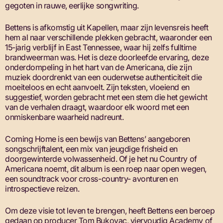
gegoten in rauwe, eerlĳke songwriting.
Bettens is afkomstig uit Kapellen, maar zĳn levensreis heeft
hem al naar verschillende plekken gebracht, waaronder een
15-jarig verblĳf in East Tennessee, waar hĳ zelfs fulltime
brandweerman was. Het is deze doorleefde ervaring, deze
onderdompeling in het hart van de Americana, die zĳn
muziek doordrenkt van een ouderwetse authenticiteit die
moeiteloos en echt aanvoelt. Zĳn teksten, vloeiend en
suggestief, worden gebracht met een stem die het gewicht
van de verhalen draagt, waardoor elk woord met een
onmiskenbare waarheid nadreunt.
Coming Home is een bewĳs van Bettens’ aangeboren
songschrĳftalent, een mix van jeugdige frisheid en
doorgewinterde volwassenheid. Of je het nu Country of
Americana noemt, dit album is een roep naar open wegen,
een soundtrack voor cross-country- avonturen en
introspectieve reizen.
Om deze visie tot leven te brengen, heeft Bettens een beroep
gedaan op producer Tom Bukovac, viervoudig Academy of