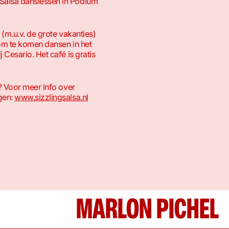
alsa danslessen in Podium
 (m.u.v. de grote vakanties)
om te komen dansen in het
 Cesario. Het café is gratis
? Voor meer info over
gen:
www.sizzlingsalsa.nl
MARLON PICHEL