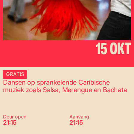
15 OKT
GRATIS
Dansen op sprankelende Caribische
muziek zoals Salsa, Merengue en Bachata
Deur open
Aanvang
21:15
21:15