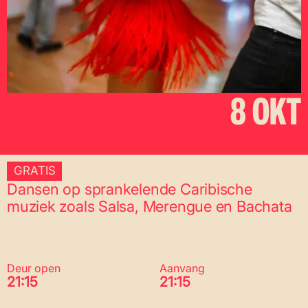
8 OKT
GRATIS
Dansen op sprankelende Caribische
muziek zoals Salsa, Merengue en Bachata
Deur open
Aanvang
21:15
21:15