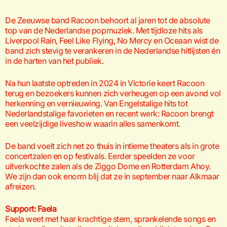
De Zeeuwse band Racoon behoort al jaren tot de absolute
top van de Nederlandse popmuziek. Met tijdloze hits als
Liverpool Rain, Feel Like Flying, No Mercy en Oceaan wist de
band zich stevig te verankeren in de Nederlandse hitlijsten én
in de harten van het publiek.
Na hun laatste optreden in 2024 in Victorie keert Racoon
terug en bezoekers kunnen zich verheugen op een avond vol
herkenning en vernieuwing. Van Engelstalige hits tot
Nederlandstalige favorieten en recent werk: Racoon brengt
een veelzijdige liveshow waarin alles samenkomt.
De band voelt zich net zo thuis in intieme theaters als in grote
concertzalen en op festivals. Eerder speelden ze voor
uitverkochte zalen als de Ziggo Dome en Rotterdam Ahoy.
We zijn dan ook enorm blij dat ze in september naar Alkmaar
afreizen.
Support: Faela
Faela weet met haar krachtige stem, sprankelende songs en