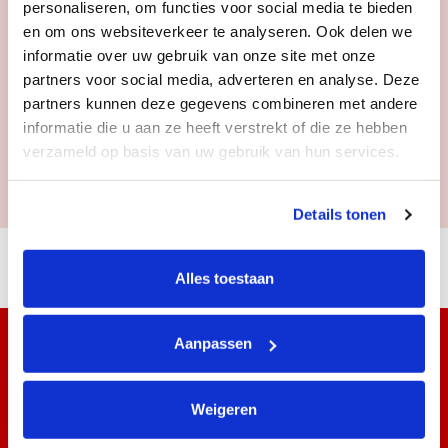
personaliseren, om functies voor social media te bieden
en om ons websiteverkeer te analyseren. Ook delen we
informatie over uw gebruik van onze site met onze
partners voor social media, adverteren en analyse. Deze
partners kunnen deze gegevens combineren met andere
informatie die u aan ze heeft verstrekt of die ze hebben
verzameld op basis van uw gebruik van hun services.
Details tonen
OOK INTERESSANT:
RNB SINGALONG ROOFTOP
Alles toestaan
Aanpassen
Weigeren