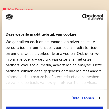
19:30 – Deur open
20:00 – Aanvang Stephanie Rainey
21:00 – Aanvang Pa Sheehy
Deze website maakt gebruik van cookies
Sheehy heeft zichzelf na Walking On Cars
We gebruiken cookies om content en advertenties te
opnieuw uitgevonden, sterk beïnvloed door
personaliseren, om functies voor social media te bieden
artiesten als Sufjan Stevens en Tom Waits.
en om ons websiteverkeer te analyseren. Ook delen we
Zijn eerste EP, ‘The Art Of Disappearing’,
informatie over uw gebruik van onze site met onze
won diverse prijzen.
partners voor social media, adverteren en analyse. Deze
partners kunnen deze gegevens combineren met andere
informatie die u aan ze heeft verstrekt of die ze hebben
verzameld op basis van uw gebruik van hun services.
Details tonen