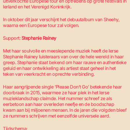
uitverkochte Europese tour en optredens op grote festivals in
Ierland en het Verenigd Koninkrijk.
In oktober dit jaar verschijnt het debuutalbum van Sheehy,
waarna een Europese tour zal volgen.
Support:
Stephanie Rainey
Met haar soulvolle en meeslepende muziek heeft de Ierse
Stephanie Rainey luisteraars van over de hele wereld in haar
greep. Stephanie staat bekend om haar rauwe en authentieke
geluid en haar ontwikkeling als artiest staat geheel in het
teken van veerkracht en oprechte verbinding.
Haar aangrijpende single ‘Please Don’t Go’ betekende haar
doorbraak in 2015, waarmee ze haar plek in het Ierse
muzieklandschap claimde. Het nummer schreef ze als
eerbetoon aan haar overleden neefje en de boodschap
kwam aan bij miljoenen mensen. In de jaren die volgden bleef
ze nummers schrijven met eenzelfde universele aard.
Tijdschema: