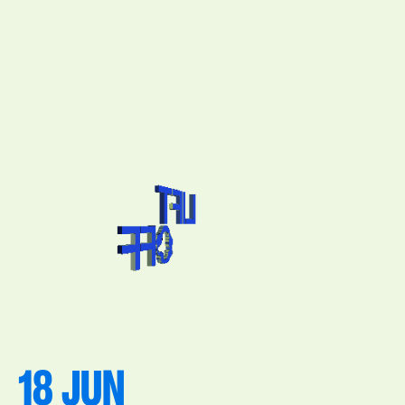
Ga naar de inhoud
18 JUN