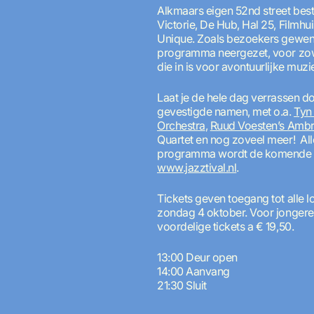
Alkmaars eigen 52nd street besta
Victorie, De Hub, Hal 25, Filmh
Unique. Zoals bezoekers gewend
programma neergezet, voor zowe
die in is voor avontuurlijke muzi
Laat je de hele dag verrassen d
gevestigde namen, met o.a.
Tyn
Orchestra
,
Ruud Voesten’s Ambr
Quartet en nog zoveel meer! All
programma wordt de komende 
www.jazztival.nl
.
Tickets geven toegang tot alle l
zondag 4 oktober. Voor jongeren 
voordelige tickets a € 19,50.
13:00 Deur open
14:00 Aanvang
21:30 Sluit