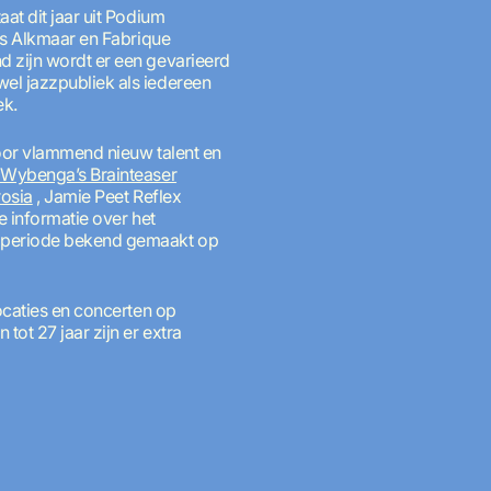
at dit jaar uit Podium
uis Alkmaar en Fabrique
 zijn wordt er een gevarieerd
l jazzpubliek als iedereen
ek.
oor vlammend nieuw talent en
 Wybenga’s Brainteaser
osia
, Jamie Peet Reflex
e informatie over het
periode bekend gemaakt op
ocaties en concerten op
tot 27 jaar zijn er extra