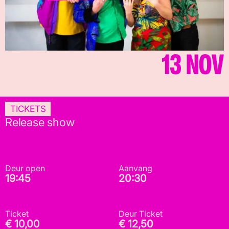
13 NOV
TICKETS
Release show
Deur open
Aanvang
19:45
20:30
Ticket
Deur Ticket
€ 10,00
€ 12,50