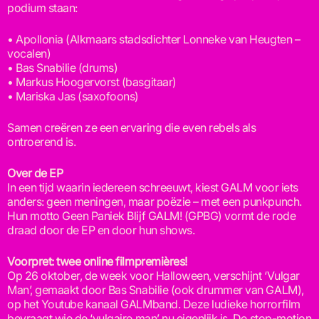
podium staan:
• Apollonia (Alkmaars stadsdichter Lonneke van Heugten –
vocalen)
• Bas Snabilie (drums)
• Markus Hoogervorst (basgitaar)
• Mariska Jas (saxofoons)
Samen creëren ze een ervaring die even rebels als
ontroerend is.
Over de EP
In een tijd waarin iedereen schreeuwt, kiest GALM voor iets
anders: geen meningen, maar poëzie – met een punkpunch.
Hun motto Geen Paniek Blijf GALM! (GPBG) vormt de rode
draad door de EP en door hun shows.
Voorpret: twee online filmpremières!
Op 26 oktober, de week voor Halloween, verschijnt ‘Vulgar
Man’, gemaakt door Bas Snabilie (ook drummer van GALM),
op het Youtube kanaal GALMband. Deze ludieke horrorfilm
bevraagt wie de ‘vulgaire man’ nu eigenlijk is. De stop-motion