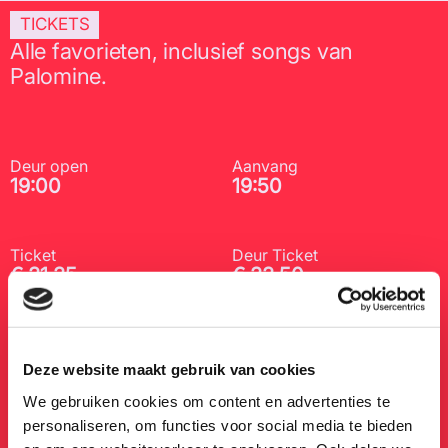
TICKETS
Alle favorieten, inclusief songs van
Palomine.
Deur open
Aanvang
19:00
19:50
Ticket
Deur Ticket
€ 31,35
€ 33,50
Rolstoel/scootmobiel ticket
Zaal
incl. 1 extra bezoeker
Grolsch zaal
Deze website maakt gebruik van cookies
€ 31,35
We gebruiken cookies om content en advertenties te
personaliseren, om functies voor social media te bieden