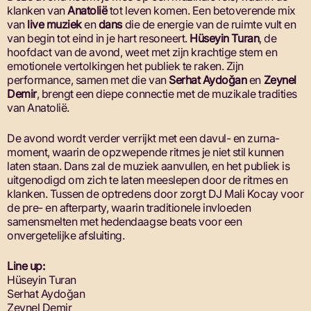
klanken van
Anatolië
tot leven komen. Een betoverende mix
van
live muziek
en
dans
die de energie van de ruimte vult en
van begin tot eind in je hart resoneert.
Hüseyin Turan
, de
hoofdact van de avond, weet met zijn krachtige stem en
emotionele vertolkingen het publiek te raken. Zijn
performance, samen met die van
Serhat Aydoğan
en
Zeynel
Demir
, brengt een diepe connectie met de muzikale tradities
van Anatolië.
De avond wordt verder verrijkt met een davul- en zurna-
moment, waarin de opzwepende ritmes je niet stil kunnen
laten staan. Dans zal de muziek aanvullen, en het publiek is
uitgenodigd om zich te laten meeslepen door de ritmes en
klanken. Tussen de optredens door zorgt DJ Mali Kocay voor
de pre- en afterparty, waarin traditionele invloeden
samensmelten met hedendaagse beats voor een
onvergetelijke afsluiting.
Line up:
Hüseyin Turan
Serhat Aydoğan
Zeynel Demir