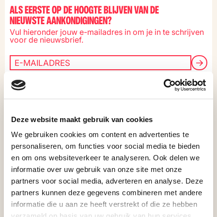
Ga naar de inhoud
ALS EERSTE OP DE HOOGTE BLIJVEN VAN DE
MENU
NIEUWSTE AANKONDIGINGEN?
ROOFTOP 
Vul hieronder jouw e-mailadres in om je in te schrijven
voor de nieuwsbrief.
JONGEREN
OV
NALATE
Instagram
Pettemerstraat 5
Youtube
1823 CW
Deze website maakt gebruik van cookies
Tiktok
Alkmaar
We gebruiken cookies om content en advertenties te
Facebook
072 303 37 00
personaliseren, om functies voor social media te bieden
en om ons websiteverkeer te analyseren. Ook delen we
informatie over uw gebruik van onze site met onze
partners voor social media, adverteren en analyse. Deze
BEZ
partners kunnen deze gegevens combineren met andere
informatie die u aan ze heeft verstrekt of die ze hebben
Privacy
Design & Code by
Lava
verzameld op basis van uw gebruik van hun services.