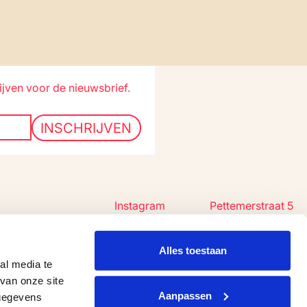
ijven voor de nieuwsbrief.
INSCHRIJVEN
Instagram
Pettemerstraat 5
Youtube
1823 CW
Tiktok
Alkmaar
Facebook
072 303 37 00
Alles toestaan
al media te
van onze site
Privacy
Aanpassen
 gegevens
Design & Code by
Lava