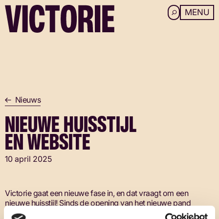
MENU
ROOFTOP 
JONGEREN
OV
Ga naar de inhoud
NALATE
Nieuws
NIEUWE HUISSTIJL
EN WEBSITE
10 april 2025
BEZ
Victorie gaat een nieuwe fase in, en dat vraagt om een
nieuwe huisstijl! Sinds de opening van het nieuwe pand
in 2017 breekt het poppodium jaar na jaar records wat