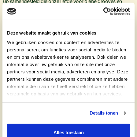
up samengesteld die onze liefde voor diepe grooves en
opzwepende energie perfect vangt. NewTone staat bekend
om zijn soepele, soulvolle sound en brengt een mix van
house en broken beats die balanceert tussen analoge warmte
en futuristische flair. Olivia Lensen voegt haar eclectische en
ritmische touch toe — haar sets zijn een reis door genres,
Deze website maakt gebruik van cookies
altijd geleid door groove en intuïtie. Jim Jonathan maakt het
We gebruiken cookies om content en advertenties te
af met zijn genre-blurrende stijl, waarin high-energy house,
personaliseren, om functies voor social media te bieden
techno en euforische melodieën samenkomen en de
dansvloer laten vibreren.
en om ons websiteverkeer te analyseren. Ook delen we
informatie over uw gebruik van onze site met onze
Omdat dit een rooftop event is, zijn er maar een beperkt
partners voor social media, adverteren en analyse. Deze
aantal tickets beschikbaar!
partners kunnen deze gegevens combineren met andere
informatie die u aan ze heeft verstrekt of die ze hebben
19:00 – 00:00
verzameld op basis van uw gebruik van hun services.
18+
Details tonen
high-energy house, techno en euforische
Alles toestaan